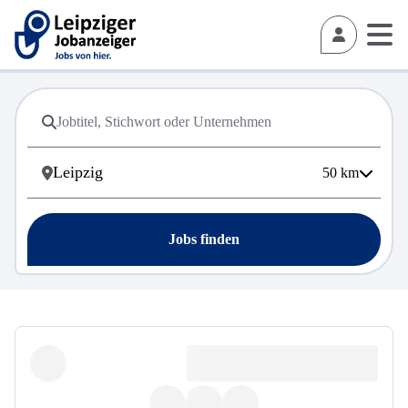
50
km
Jobs finden