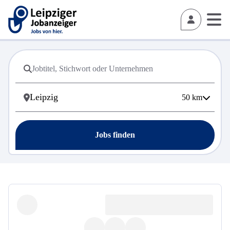
50
km
Jobs finden