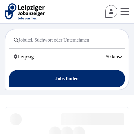
50
km
Jobs finden