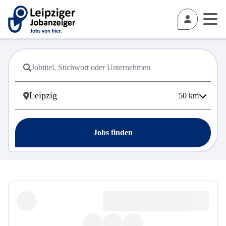
50
km
Jobs finden