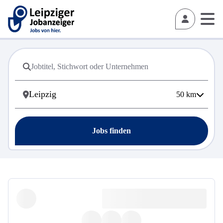
50
km
Jobs finden