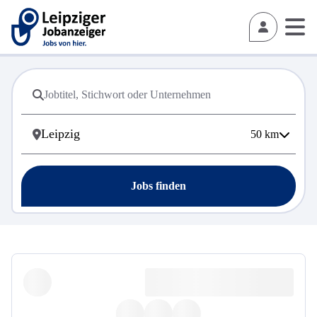
50
km
Jobs finden