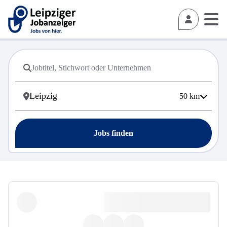
50
km
Jobs finden