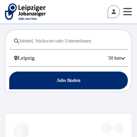
50
km
Jobs finden