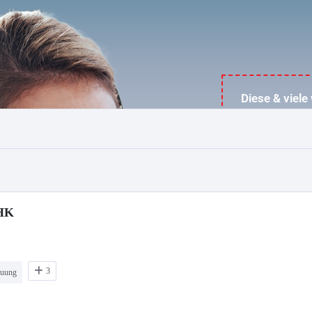
SHK
3
euung