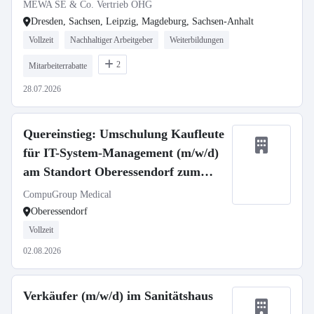
MEWA SE & Co. Vertrieb OHG
Dresden, Sachsen, Leipzig, Magdeburg, Sachsen-Anhalt
Vollzeit
Nachhaltiger Arbeitgeber
Weiterbildungen
2
Mitarbeiterrabatte
28.07.2026
Quereinstieg: Umschulung Kaufleute
für IT-System-Management (m/w/d)
am Standort Oberessendorf zum
01.09.2026
CompuGroup Medical
Oberessendorf
Vollzeit
02.08.2026
Verkäufer (m/w/d) im Sanitätshaus