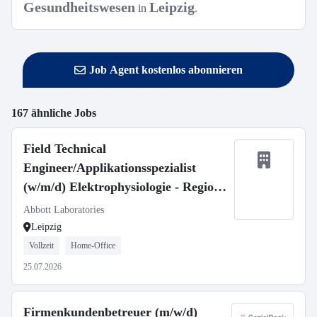
Gesundheitswesen
Leipzig
in
.
Job Agent kostenlos abonnieren
167 ähnliche Jobs
Field Technical
Engineer/Applikationsspezialist
(w/m/d) Elektrophysiologie - Region
Leipzig/Halle
Abbott Laboratories
Leipzig
Vollzeit
Home-Office
25.07.2026
Firmenkundenbetreuer (m/w/d)