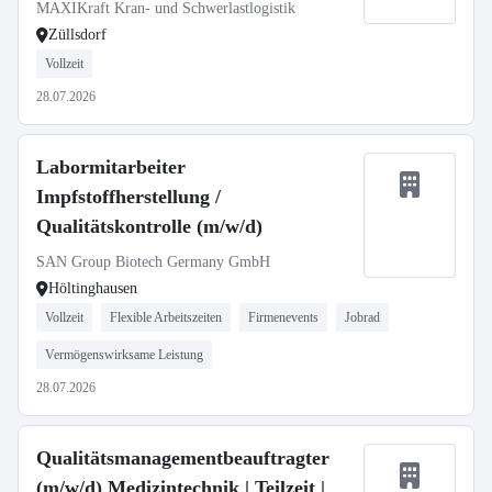
MAXIKraft Kran- und Schwerlastlogistik
Züllsdorf
Vollzeit
28.07.2026
Labormitarbeiter
Impfstoffherstellung /
Qualitätskontrolle (m/w/d)
SAN Group Biotech Germany GmbH
Höltinghausen
Vollzeit
Flexible Arbeitszeiten
Firmenevents
Jobrad
Vermögenswirksame Leistung
28.07.2026
Qualitätsmanagementbeauftragter
(m/w/d) Medizintechnik | Teilzeit |