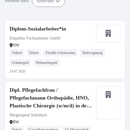
Relevanz
Sortieren nach:
Diplom-Sozialarbeiter*in
Empathie Fachassistenz GmbH
NW
Vollzeit
Teilzeit
Flexible Arbeitszeiten
Tarifvergütung
Urlaubsgeld
Weihnachtsgeld
24.07.2026
Dipl. Pflegefachfrau /
Pflegefachmann Orthopädie, HNO,
Plastische Chirurgie (w/m/d) in der
Schweiz
Bürgerspital Solothurn
BW
Teilzeit
Gesundheitsangebote
13. Monatsgehalt