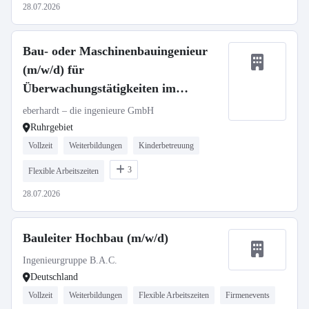
28.07.2026
Bau- oder Maschinenbauingenieur
(m/w/d) für
Überwachungstätigkeiten im
Bauwesen (Ruhrgebiet)
eberhardt – die ingenieure GmbH
Ruhrgebiet
Vollzeit
Weiterbildungen
Kinderbetreuung
3
Flexible Arbeitszeiten
28.07.2026
Bauleiter Hochbau (m/w/d)
Ingenieurgruppe B.A.C.
Deutschland
Vollzeit
Weiterbildungen
Flexible Arbeitszeiten
Firmenevents