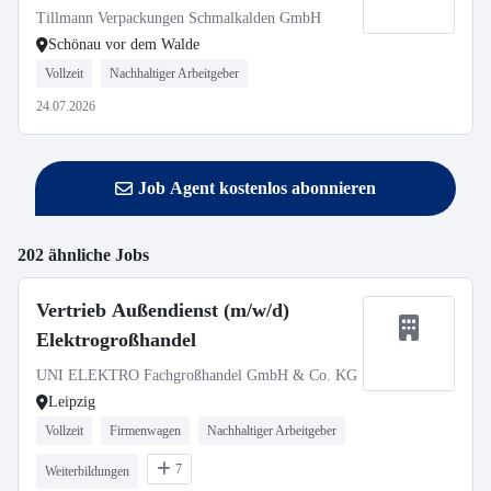
Walde
Tillmann Verpackungen Schmalkalden GmbH
Schönau vor dem Walde
Vollzeit
Nachhaltiger Arbeitgeber
24.07.2026
Job Agent kostenlos abonnieren
202 ähnliche Jobs
Vertrieb Außendienst (m/w/d)
Elektrogroßhandel
UNI ELEKTRO Fachgroßhandel GmbH & Co. KG
Leipzig
Vollzeit
Firmenwagen
Nachhaltiger Arbeitgeber
7
Weiterbildungen