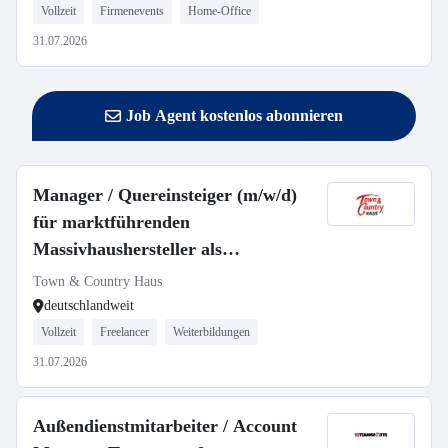
Vollzeit
Firmenevents
Home-Office
31.07.2026
Job Agent kostenlos abonnieren
Manager / Quereinsteiger (m/w/d)
für marktführenden
Massivhaushersteller als
selbstständiger Gebietsleiter
Town & Country Haus
deutschlandweit
Vollzeit
Freelancer
Weiterbildungen
31.07.2026
Außendienstmitarbeiter / Account