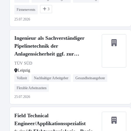
3
Firmenevents
25.07.2026
Ingenieur als Sachverständiger
Pipelinetechnik der
Anlagensicherheit ggf. zur
Ausbildung (w/m/d)
TÜV SÜD
Leipzig
Vollzeit
Nachhaltiger Arbeitgeber
Gesundheitsangebote
Flexible Arbeitszeiten
25.07.2026
Field Technical
Engineer/Applikationsspezialist