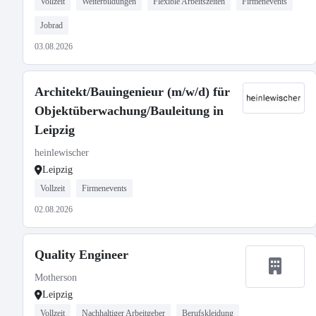
Vollzeit
Weiterbildungen
Flexible Arbeitszeiten
Firmenevents
Jobrad
03.08.2026
Architekt/Bauingenieur (m/w/d) für
Objektüberwachung/Bauleitung in
Leipzig
heinlewischer
Leipzig
Vollzeit
Firmenevents
02.08.2026
Quality Engineer
Motherson
Leipzig
Vollzeit
Nachhaltiger Arbeitgeber
Berufskleidung