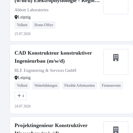
(w/m/d) Elektrophysiologie - Region
Leipzig/Halle
Abbott Laboratories
Leipzig
Vollzeit
Home-Office
25.07.2026
CAD Konstrukteur konstruktiver
Ingenieurbau (m/w/d)
RLE Engineering & Services GmbH
Leipzig
Vollzeit
Weiterbildungen
Flexible Arbeitszeiten
Firmenevents
4
24.07.2026
Projektingenieur Konstruktiver