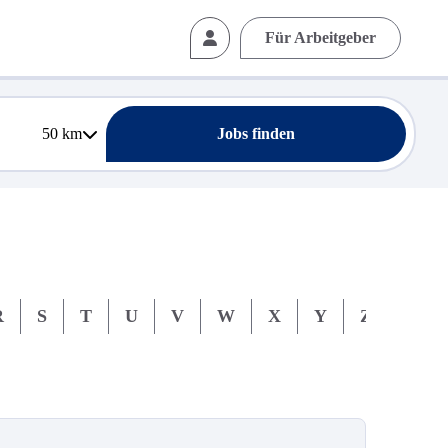
Für Arbeitgeber
50
km
Jobs finden
R
S
T
U
V
W
X
Y
Z