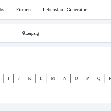
bs
Firmen
Lebenslauf-Generator
I
J
K
L
M
N
O
P
Q