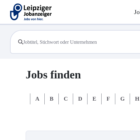
Jo
Jobs finden
#
A
B
C
D
E
F
G
H