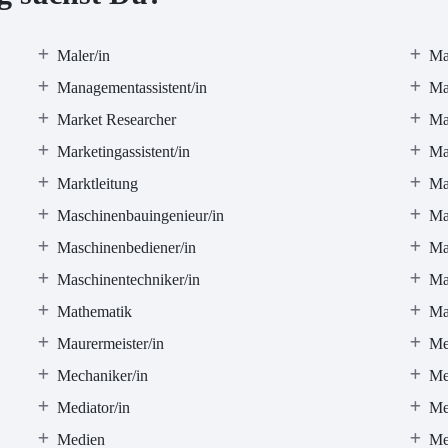
Maler/in
Ma
Managementassistent/in
Ma
Market Researcher
Ma
Marketingassistent/in
Ma
Marktleitung
Ma
Maschinenbauingenieur/in
Ma
Maschinenbediener/in
Ma
Maschinentechniker/in
Ma
Mathematik
Ma
Maurermeister/in
Me
Mechaniker/in
Me
Mediator/in
Me
Medien
Me