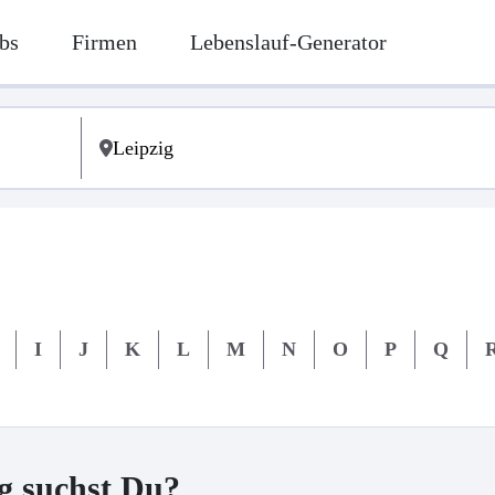
bs
Firmen
Lebenslauf-Generator
I
J
K
L
M
N
O
P
Q
g suchst Du?