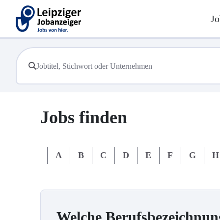
Jo
Jobs finden
#
A
B
C
D
E
F
G
H
Welche Berufsbezeichnun