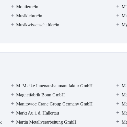
Montierer/in
M
Musiklehrer/in
Mu
Musikwissenschaftler/in
My
M. Mielke Innenausbaumanufaktur GmbH
Ma
Magnetfabrik Bonn GmbH
Ma
Manitowoc Crane Group Germany GmbH
Ma
Markt Au i. d. Hallertau
Ma
k
Martin Metallverarbeitung GmbH
Ma