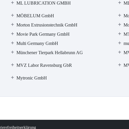
ML LUBRICATION GMBH
ML
MÖBELUM GmbH
Mob
Morton Extrusionstechnik GmbH
Mo
Movie Park Germany GmbH
MT
Multi Germany GmbH
mu
Münchener Tierpark Hellabrunn AG
MV
MVZ Labor Ravensburg GbR
MV
Mytronic GmbH
rierefreiheitserklärung