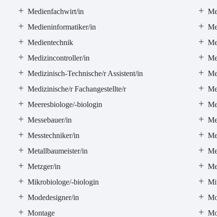
Medienfachwirt/in
Med
Medieninformatiker/in
Me
Medientechnik
Me
Medizincontroller/in
Me
Medizinisch-Technische/r Assistent/in
Me
Medizinische/r Fachangestellte/r
Me
Meeresbiologe/-biologin
Me
Messebauer/in
Me
Messtechniker/in
Me
Metallbaumeister/in
Me
Metzger/in
Me
Mikrobiologe/-biologin
Mi
Modedesigner/in
Mo
Montage
Mo