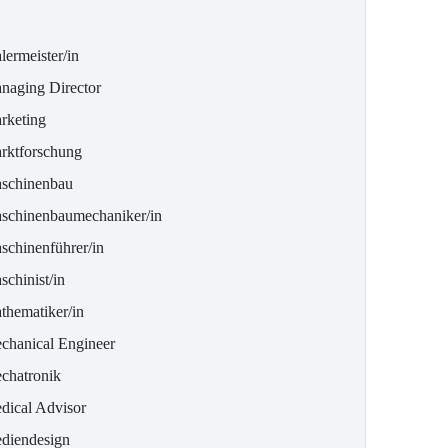
lermeister/in
naging Director
rketing
rktforschung
schinenbau
schinenbaumechaniker/in
schinenführer/in
schinist/in
thematiker/in
chanical Engineer
chatronik
dical Advisor
diendesign