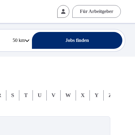
Für Arbeitgeber
50
km
Jobs finden
R
S
T
U
V
W
X
Y
Z