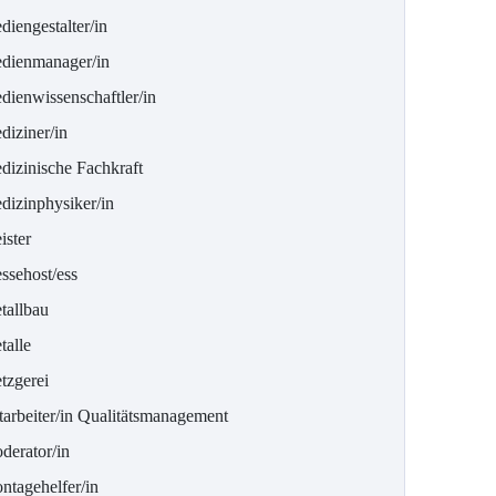
iengestalter/in
dienmanager/in
dienwissenschaftler/in
diziner/in
dizinische Fachkraft
dizinphysiker/in
ister
ssehost/ess
tallbau
talle
tzgerei
tarbeiter/in Qualitätsmanagement
derator/in
ntagehelfer/in