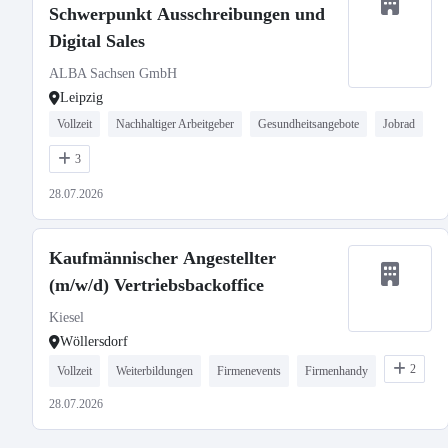
Schwerpunkt Ausschreibungen und
Digital Sales
ALBA Sachsen GmbH
Leipzig
Vollzeit
Nachhaltiger Arbeitgeber
Gesundheitsangebote
Jobrad
3
28.07.2026
Kaufmännischer Angestellter
(m/w/d) Vertriebsbackoffice
Kiesel
Wöllersdorf
2
Vollzeit
Weiterbildungen
Firmenevents
Firmenhandy
28.07.2026